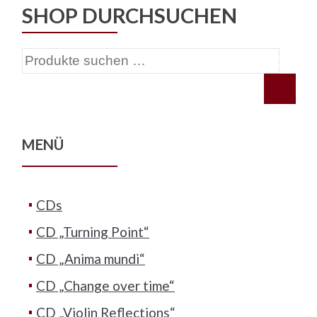
SHOP DURCHSUCHEN
Suchen
nach:
MENÜ
CDs
CD „Turning Point“
CD „Anima mundi“
CD „Change over time“
CD „Violin Reflections“